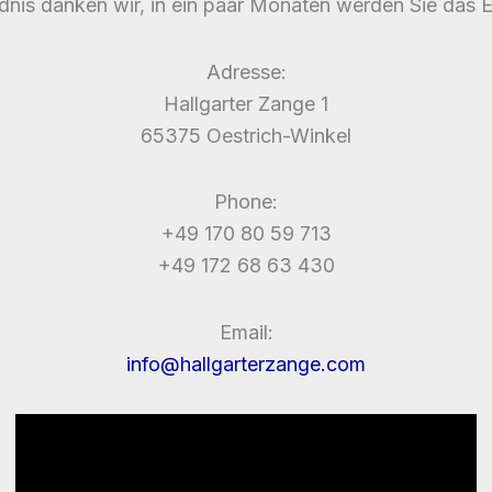
ndnis danken wir, in ein paar Monaten werden Sie das 
Adresse:
Hallgarter Zange 1
65375 Oestrich-Winkel
Phone:
+49 170 80 59 713
+49 172 68 63 430
Email:
info@hallgarterzange.com