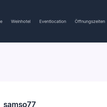
te
Weinhotel
Eventlocation
Öffnungszeiten
n_samso77